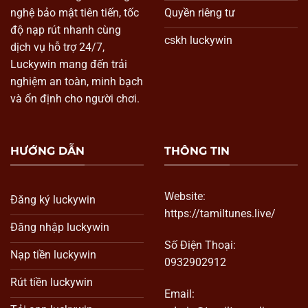
nghệ bảo mật tiên tiến, tốc
Quyền riêng tư
độ nạp rút nhanh cùng
cskh luckywin
dịch vụ hỗ trợ 24/7,
Luckywin mang đến trải
nghiệm an toàn, minh bạch
và ổn định cho người chơi.
HƯỚNG DẪN
THÔNG TIN
Website:
Đăng ký luckywin
https://tamiltunes.live/
Đăng nhập luckywin
Số Điện Thoại:
Nạp tiền luckywin
0932902912
Rút tiền luckywin
Email: