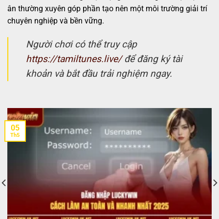
ân thường xuyên góp phần tạo nên một môi trường giải trí
chuyên nghiệp và bền vững.
Người chơi có thể truy cập
https://tamiltunes.live/
để đăng ký tài
khoản và bắt đầu trải nghiệm ngay.
05
Th5