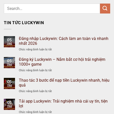
TIN TỨC LUCKYWIN
Đăng nhập Luckywin: Cách làm an toàn và nhanh
05
nhất 2026
Th5
ở
Chức năng bình luận bị tắt
Đăng
nhập
Đăng ký Luckywin – Nắm bắt cơ hội trải nghiệm
05
Luckywin:
1000+ game
Th5
Cách
ở
Chức năng bình luận bị tắt
làm
Đăng
an
ký
Thao tác 3 bước để nạp tiền Luckywin nhanh, hiệu
toàn
05
Luckywin
và
quả
Th5
–
nhanh
ở
Chức năng bình luận bị tắt
Nắm
nhất
Thao
bắt
2026
tác
Tải app Luckywin: Trải nghiệm nhà cái uy tín, tiện
cơ
05
3
hội
lợi
Th5
bước
trải
ở
Chức năng bình luận bị tắt
để
nghiệm