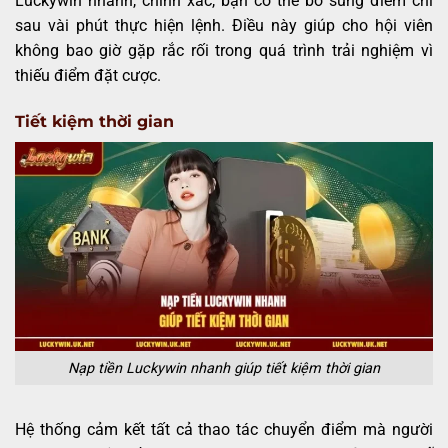
Luckywin nhanh, chính xác, bạn có thể bổ sung điểm chỉ
sau vài phút thực hiện lệnh. Điều này giúp cho hội viên
không bao giờ gặp rắc rối trong quá trình trải nghiệm vì
thiếu điểm đặt cược.
Tiết kiệm thời gian
Nạp tiền Luckywin nhanh giúp tiết kiệm thời gian
Hệ thống cảm kết tất cả thao tác chuyển điểm mà người