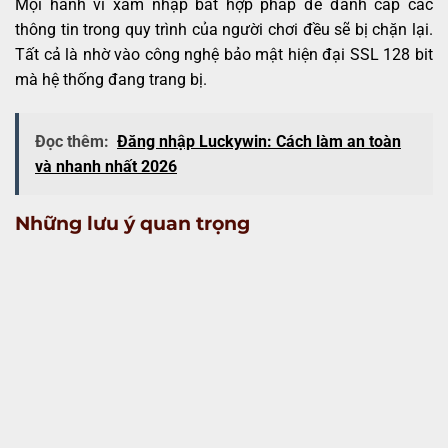
Mọi hành vi xâm nhập bất hợp pháp để đánh cắp các
thông tin trong quy trình của người chơi đều sẽ bị chặn lại.
Tất cả là nhờ vào công nghệ bảo mật hiện đại SSL 128 bit
mà hệ thống đang trang bị.
Đọc thêm:
Đăng nhập Luckywin: Cách làm an toàn
và nhanh nhất 2026
Những lưu ý quan trọng