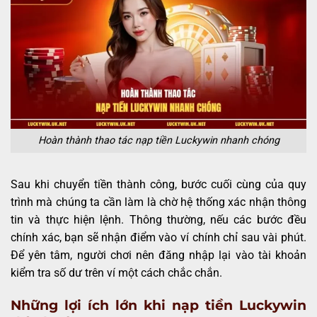
Hoàn thành thao tác nạp tiền Luckywin nhanh chóng
Sau khi chuyển tiền thành công, bước cuối cùng của quy
trình mà chúng ta cần làm là chờ hệ thống xác nhận thông
tin và thực hiện lệnh. Thông thường, nếu các bước đều
chính xác, bạn sẽ nhận điểm vào ví chính chỉ sau vài phút.
Để yên tâm, người chơi nên đăng nhập lại vào tài khoản
kiểm tra số dư trên ví một cách chắc chắn.
Những lợi ích lớn khi nạp tiền Luckywin