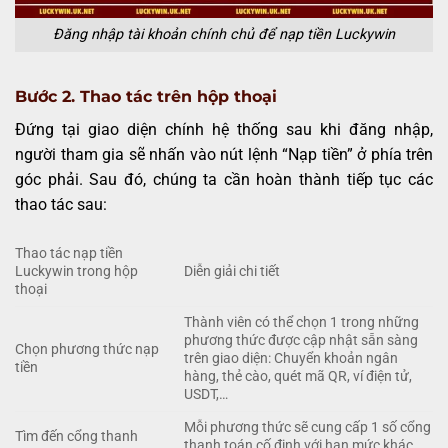
Đăng nhập tài khoản chính chủ để nạp tiền Luckywin
Bước 2. Thao tác trên hộp thoại
Đứng tại giao diện chính hệ thống sau khi đăng nhập,
người tham gia sẽ nhấn vào nút lệnh “Nạp tiền” ở phía trên
góc phải. Sau đó, chúng ta cần hoàn thành tiếp tục các
thao tác sau:
Thao tác nạp tiền
Luckywin trong hộp
Diễn giải chi tiết
thoại
Thành viên có thể chọn 1 trong những
phương thức được cập nhật sẵn sàng
Chọn phương thức nạp
trên giao diện: Chuyển khoản ngân
tiền
hàng, thẻ cào, quét mã QR, ví điện tử,
USDT,…
Mỗi phương thức sẽ cung cấp 1 số cổng
Tìm đến cổng thanh
thanh toán cố định với hạn mức khác