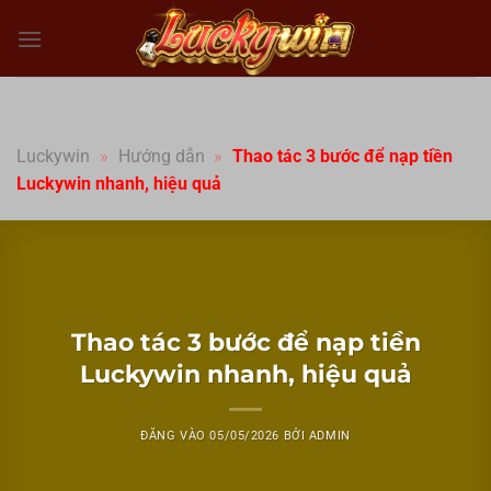
Bỏ
qua
nội
dung
Luckywin
»
Hướng dẫn
»
Thao tác 3 bước để nạp tiền
Luckywin nhanh, hiệu quả
Thao tác 3 bước để nạp tiền
Luckywin nhanh, hiệu quả
ĐĂNG VÀO
05/05/2026
BỞI
ADMIN