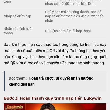
toán
nhau tại thời điểm thực hiện lệnh.
Chú ý hạn mức ở cổng thanh toán để
Nhập số điểm nạp
nạp số điểm trong điều kiện được chấp
nhận
Nhấn nút lệnh hoàn
Nút lệnh nằm ở cuối hộp thoại
thành
Sau khi thực hiện các thao tác trong bảng kê trên, lúc này
màn hình sẽ xuất hiện mã QR với đầy đủ thông tin theo yêu
cầu. Công việc tiếp theo bạn cần làm là mở ứng dụng, quét
mã QR vừa được cấp và chuyển tiền thao tác bình thường.
Đọc thêm:
Hoàn trả cược: Bí quyết nhận thưởng
không giới hạn
Bước 3. Hoàn thành quy trình nạp tiền Lukywin