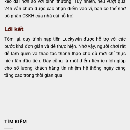
kéo dài hơn so với bình thường. Tuy nhiên, nếu vượt quá
24h vẫn chưa được xác nhận điểm vào ví, bạn có thể nhờ
bộ phận CSKH của nhà cái hỗ trợ.
Lời kết
Tóm lại, quy trình nạp tiền Luckywin được hỗ trợ với các
bước khá đơn giản và dễ thực hiện. Nhờ vậy, người chơi rất
dễ làm quen và thao tác thành thạo cho dù mới chỉ thực
hiện lần đầu tiên. Đây cũng là một điểm tiện ích lớn giúp
cho số lượng khách hàng tín nhiệm hệ thống ngày càng
tăng cao trong thời gian qua.
TÌM KIẾM