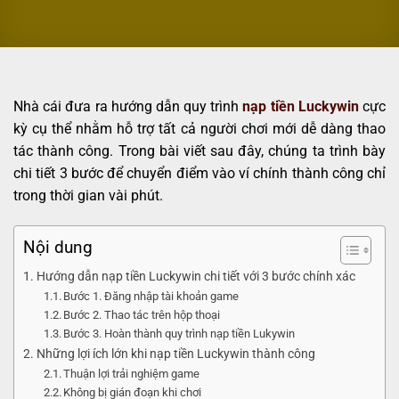
Nhà cái đưa ra hướng dẫn quy trình
nạp tiền Luckywin
cực
kỳ cụ thể nhằm hỗ trợ tất cả người chơi mới dễ dàng thao
tác thành công. Trong bài viết sau đây, chúng ta trình bày
chi tiết 3 bước để chuyển điểm vào ví chính thành công chỉ
trong thời gian vài phút.
Nội dung
Hướng dẫn nạp tiền Luckywin chi tiết với 3 bước chính xác
Bước 1. Đăng nhập tài khoản game
Bước 2. Thao tác trên hộp thoại
Bước 3. Hoàn thành quy trình nạp tiền Lukywin
Những lợi ích lớn khi nạp tiền Luckywin thành công
Thuận lợi trải nghiệm game
Không bị gián đoạn khi chơi