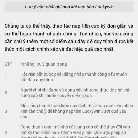
Lưu ý cần phải ghi nhớ khi nạp tiền Luckywin
Chúng ta có thể thấy, thao tác nạp tiền cực kỳ đơn giản và
có thể hoàn thành nhanh chóng. Tuy nhiên, hội viên cũng
cần chú ý thêm một số điểm sau đây để quy trình được kết
thúc một cách chính xác và đạt hiệu quả cao nhất.
STT
Những lưu ý quan trọng
Hội viên bắt buộc phải đăng nhập thành công nếu muốn
1
bắt đầu quy trình
Người chơi chỉ được sử dụng các phương thức do nhà cái
2
cung cấp khi muốn chuyển điểm vào ví
Mỗi cổng thanh toán luôn quy định rõ về hạn mức cho phép
3
nên cần chú ý để không nạp tiền Luckywin vượt quá yêu
cầu
Cổng thanh toán mà nhà cái cung cấp có thể thay đổi vào
4
bất kỳ thời điểm nào. Chính vì vậy, bạn chỉ được phép sử