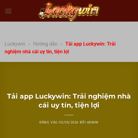
Bỏ
qua
nội
dung
Luckywin
»
Hướng dẫn
»
Tải app Luckywin: Trải
nghiệm nhà cái uy tín, tiện lợi
Tải app Luckywin: Trải nghiệm nhà
cái uy tín, tiện lợi
ĐĂNG VÀO
05/05/2026
BỞI
ADMIN