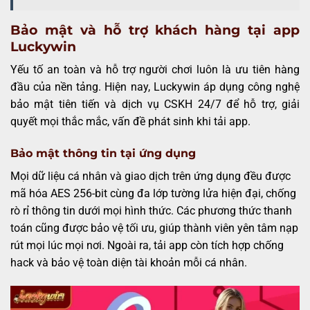
Bảo mật và hỗ trợ khách hàng tại app
Luckywin
Yếu tố an toàn và hỗ trợ người chơi luôn là ưu tiên hàng
đầu của nền tảng. Hiện nay, Luckywin áp dụng công nghệ
bảo mật tiên tiến và dịch vụ CSKH 24/7 để hỗ trợ, giải
quyết mọi thắc mắc, vấn đề phát sinh khi tải app.
Bảo mật thông tin tại ứng dụng
Mọi dữ liệu cá nhân và giao dịch trên ứng dụng đều được
mã hóa AES 256-bit cùng đa lớp tường lửa hiện đại, chống
rò rỉ thông tin dưới mọi hình thức. Các phương thức thanh
toán cũng được bảo vệ tối ưu, giúp thành viên yên tâm nạp
rút mọi lúc mọi nơi. Ngoài ra, tải app còn tích hợp chống
hack và bảo vệ toàn diện tài khoản mỗi cá nhân.