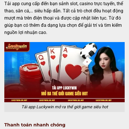
Tải app cung cấp đến bạn sảnh slot, casino trực tuyến, thể
thao, săn cá,… siêu hấp dẫn. Tất cả trò chơi đều hoạt động
mượt mà trên điện thoại và được cập nhật liên tục. Từ đó
giúp bạn có thêm đa dạng lựa chọn để giải trí và tìm kiếm
nguồn lợi nhuận cao.
Tải app Luckywin mở ra thế giới game siêu hot
Thanh toán nhanh chóng