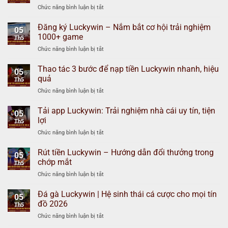
ở
Chức năng bình luận bị tắt
Đăng
nhập
Đăng ký Luckywin – Nắm bắt cơ hội trải nghiệm
05
Luckywin:
1000+ game
Th5
Cách
ở
Chức năng bình luận bị tắt
làm
Đăng
an
ký
Thao tác 3 bước để nạp tiền Luckywin nhanh, hiệu
toàn
05
Luckywin
và
quả
Th5
–
nhanh
ở
Chức năng bình luận bị tắt
Nắm
nhất
Thao
bắt
2026
tác
Tải app Luckywin: Trải nghiệm nhà cái uy tín, tiện
cơ
05
3
hội
lợi
Th5
bước
trải
ở
Chức năng bình luận bị tắt
để
nghiệm
Tải
nạp
1000+
app
Rút tiền Luckywin – Hướng dẫn đổi thưởng trong
tiền
game
05
Luckywin:
Luckywin
chớp mắt
Th5
Trải
nhanh,
ở
Chức năng bình luận bị tắt
nghiệm
hiệu
Rút
nhà
quả
tiền
Đá gà Luckywin | Hệ sinh thái cá cược cho mọi tín
cái
05
Luckywin
uy
đồ 2026
Th5
–
tín,
ở
Chức năng bình luận bị tắt
Hướng
tiện
Đá
dẫn
lợi