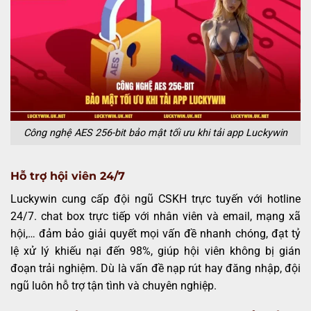
Công nghệ AES 256-bit bảo mật tối ưu khi tải app Luckywin
Hỗ trợ hội viên 24/7
Luckywin cung cấp đội ngũ CSKH trực tuyến với hotline
24/7. chat box trực tiếp với nhân viên và email, mạng xã
hội,… đảm bảo giải quyết mọi vấn đề nhanh chóng, đạt tỷ
lệ xử lý khiếu nại đến 98%, giúp hội viên không bị gián
đoạn trải nghiệm. Dù là vấn đề nạp rút hay đăng nhập, đội
ngũ luôn hỗ trợ tận tình và chuyên nghiệp.