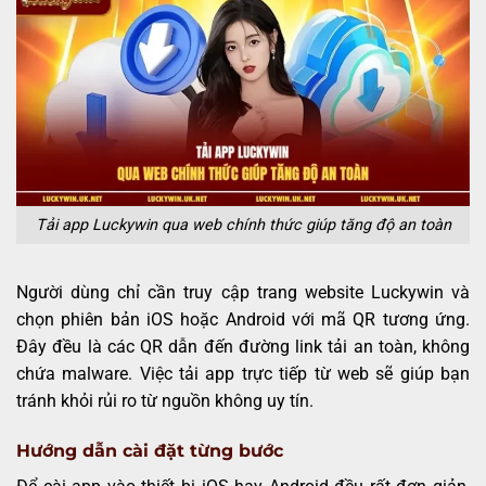
Tải app Luckywin qua web chính thức giúp tăng độ an toàn
Người dùng chỉ cần truy cập trang website Luckywin và
chọn phiên bản iOS hoặc Android với mã QR tương ứng.
Đây đều là các QR dẫn đến đường link tải an toàn, không
chứa malware. Việc tải app trực tiếp từ web sẽ giúp bạn
tránh khỏi rủi ro từ nguồn không uy tín.
Hướng dẫn cài đặt từng bước