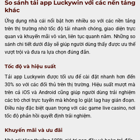
So sánh tải app Luckywin với các nền tảng
khác
Ứng dụng nhà cái nổi bật hơn nhiều so với các nền tảng
trên thị trường nhờ tốc độ tải nhanh chóng, giao diện trực
quan và khuyến mãi vô vàn, liên tục quanh năm. Những so
sánh chi tiết dưới đây sẽ giúp người dùng thấy được ưu thế
vượt trội và đưa ra lựa chọn đúng đắn.
Tốc độ và hiệu suất
Tải app Luckywin được tối ưu để cài đặt nhanh hơn đến
30% so với các đối thủ trên thị trường. Hiệu suất mượt mà
trên cả iOS và Android cũng giúp người dùng trải nghiệm
các trò chơi trực tuyến mà không lo giật lag hay gián đoạn.
Điều này đặc biệt quan trọng với các game live casino, nơi
tốc độ phản hồi quyết định trải nghiệm.
Khuyến mãi và ưu đãi