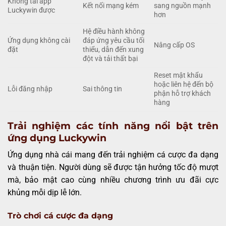
Không tải app
Kết nối mạng kém
sang nguồn mạnh
Luckywin được
hơn
Hệ điều hành không
Ứng dụng không cài
đáp ứng yêu cầu tối
Nâng cấp OS
đặt
thiểu, dẫn đến xung
đột và tải thất bại
Reset mật khẩu
hoặc liên hệ đến bộ
Lỗi đăng nhập
Sai thông tin
phận hỗ trợ khách
hàng
Trải nghiệm các tính năng nổi bật trên
ứng dụng Luckywin
Ứng dụng nhà cái mang đến trải nghiệm cá cược đa dạng
và thuận tiện. Người dùng sẽ được tận hưởng tốc độ mượt
mà, bảo mật cao cùng nhiều chương trình ưu đãi cực
khủng mỗi dịp lễ lớn.
Trò chơi cá cược đa dạng