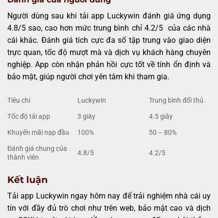
Người dùng sau khi tải app Luckywin đánh giá ứng dụng
4.8/5 sao, cao hơn mức trung bình chỉ 4.2/5 của các nhà
cái khác. Đánh giá tích cực đa số tập trung vào giao diện
trực quan, tốc độ mượt mà và dịch vụ khách hàng chuyên
nghiệp. App còn nhận phản hồi cực tốt về tính ổn định và
bảo mật, giúp người chơi yên tâm khi tham gia.
Tiêu chí
Luckywin
Trung bình đối thủ
Tốc độ tải app
3 giây
4.5 giây
Khuyến mãi nạp đầu
100%
50 – 80%
Đánh giá chung của
4.8/5
4.2/5
thành viên
Kết luận
Tải app Luckywin ngay hôm nay để trải nghiệm nhà cái uy
tín với đầy đủ trò chơi như trên web, bảo mật cao và dịch